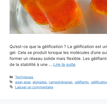
Qu’est-ce que la gélification ? La gélification est 
gel. Cela se produit lorsque les molécules d’une sub
former un réseau solide mais flexible. Les gélifiant
de la stabilité à une …
Lire la suite
Catégories
Techniques
Étiquettes
agar-agar
,
alginates
,
carraghènanes
,
gélifiants
,
gélificatio
Laisser un commentaire