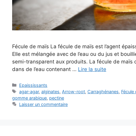
Fécule de maïs La fécule de maïs est l’agent épaiss
Elle est mélangée avec de l’eau ou du jus et bouillie
semi-transparent aux produits. La fécule de maïs 
dans de l’eau contenant …
Lire la suite
Catégories
Epaississants
Étiquettes
agar-agar
,
alginates
,
Arrow-root
,
Carraghénanes
,
Fécule
gomme arabique
,
pectine
Laisser un commentaire