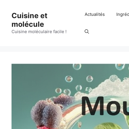
Aller
au
Cuisine et
Actualités
Ingré
contenu
molécule
Cuisine moléculaire facile !