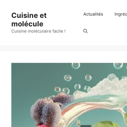
Aller
au
Cuisine et
Actualités
Ingré
contenu
molécule
Cuisine moléculaire facile !