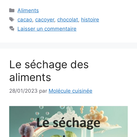
Catégories
Aliments
Étiquettes
cacao
,
cacoyer
,
chocolat
,
histoire
Laisser un commentaire
Le séchage des
aliments
28/01/2023
par
Molécule cuisinée