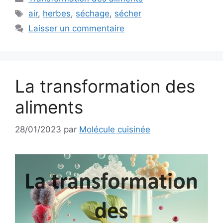
Étiquettes
air
,
herbes
,
séchage
,
sécher
Laisser un commentaire
La transformation des
aliments
28/01/2023
par
Molécule cuisinée