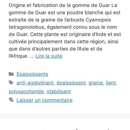
Origine et fabrication de la gomme de Guar La
gomme de Guar est une poudre blanche qui est
extraite de la graine de l’arbuste Cyamopsis
tetragonolobus, également connu sous le nom
de Guar. Cette plante est originaire d’Inde et est
cultivée principalement dans cette région, ainsi
que dans d’autres parties de l’Asie et de
l’Afrique. …
Lire la suite
Catégories
Epaississants
Étiquettes
anti-agglutinant
,
épaississant
,
graine
,
liant
,
polysaccharide
,
stabilisant
Laisser un commentaire