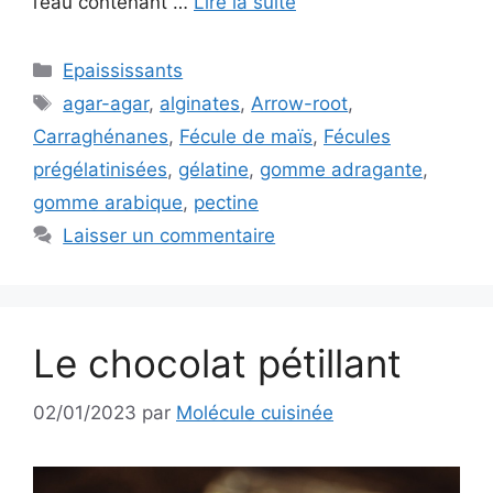
l’eau contenant …
Lire la suite
Catégories
Epaississants
Étiquettes
agar-agar
,
alginates
,
Arrow-root
,
Carraghénanes
,
Fécule de maïs
,
Fécules
prégélatinisées
,
gélatine
,
gomme adragante
,
gomme arabique
,
pectine
Laisser un commentaire
Le chocolat pétillant
02/01/2023
par
Molécule cuisinée