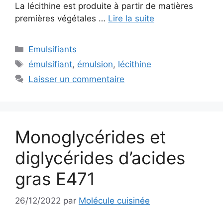
La lécithine est produite à partir de matières
premières végétales …
Lire la suite
Catégories
Emulsifiants
Étiquettes
émulsifiant
,
émulsion
,
lécithine
Laisser un commentaire
Monoglycérides et
diglycérides d’acides
gras E471
26/12/2022
par
Molécule cuisinée