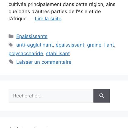
cultivée principalement dans cette région, ainsi
que dans d’autres parties de l’Asie et de
l’Afrique. …
Lire la suite
Catégories
Epaississants
Étiquettes
anti-agglutinant
,
épaississant
,
graine
,
liant
,
polysaccharide
,
stabilisant
Laisser un commentaire
Rechercher :