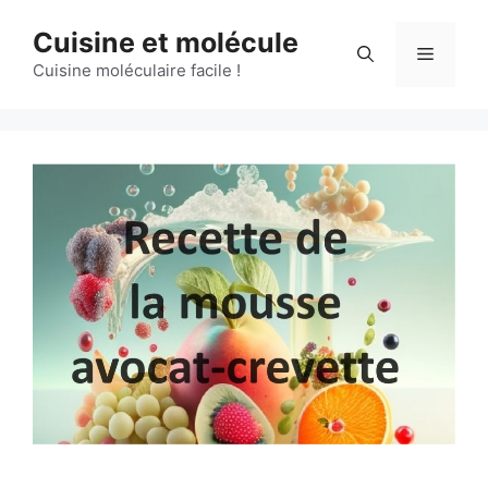
Aller
Cuisine et molécule
au
Menu
contenu
Cuisine moléculaire facile !