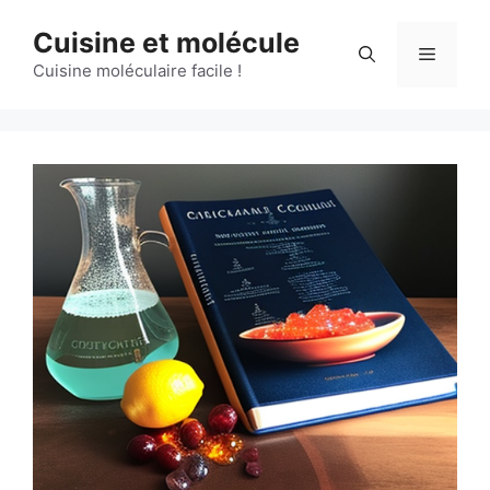
Aller
Cuisine et molécule
au
Menu
contenu
Cuisine moléculaire facile !