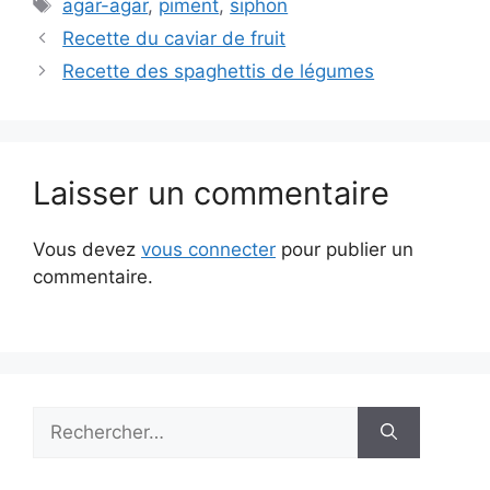
Étiquettes
agar-agar
,
piment
,
siphon
Recette du caviar de fruit
Recette des spaghettis de légumes
Laisser un commentaire
Vous devez
vous connecter
pour publier un
commentaire.
Rechercher :