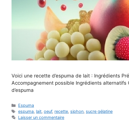
Voici une recette d’espuma de lait : Ingrédients P
Accompagnement possible Ingrédients alternatifs C
d’espuma
Catégories
Espuma
Étiquettes
espuma
,
lait
,
oeuf
,
recette
,
siphon
,
sucre gélatine
Laisser un commentaire