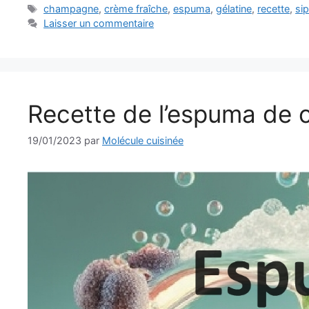
Étiquettes
champagne
,
crème fraîche
,
espuma
,
gélatine
,
recette
,
si
Laisser un commentaire
Recette de l’espuma de 
19/01/2023
par
Molécule cuisinée