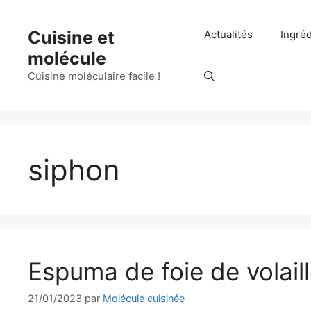
Aller
au
Cuisine et
Actualités
Ingré
contenu
molécule
Cuisine moléculaire facile !
siphon
Espuma de foie de volail
21/01/2023
par
Molécule cuisinée