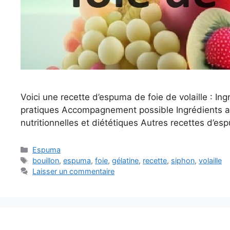
Voici une recette d’espuma de foie de volaille : I
pratiques Accompagnement possible Ingrédients alt
nutritionnelles et diététiques Autres recettes d’es
Catégories
Espuma
Étiquettes
bouillon
,
espuma
,
foie
,
gélatine
,
recette
,
siphon
,
volaille
Laisser un commentaire