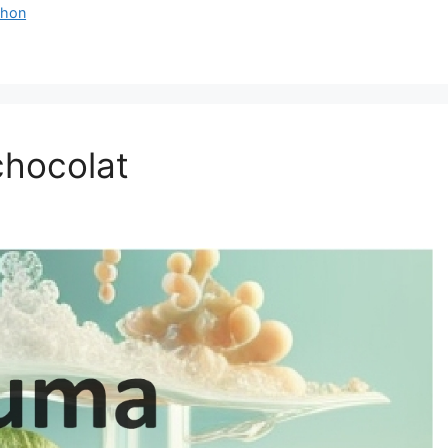
phon
chocolat