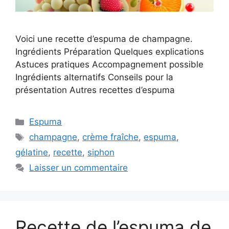
Voici une recette d’espuma de champagne.
Ingrédients Préparation Quelques explications
Astuces pratiques Accompagnement possible
Ingrédients alternatifs Conseils pour la
présentation Autres recettes d’espuma
Catégories
Espuma
Étiquettes
champagne
,
crème fraîche
,
espuma
,
gélatine
,
recette
,
siphon
Laisser un commentaire
Recette de l’espuma de