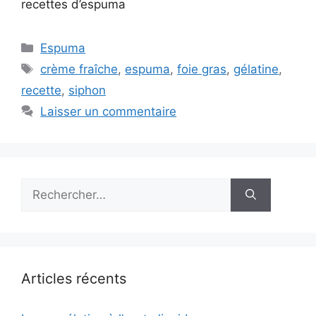
recettes d’espuma
Catégories
Espuma
Étiquettes
crème fraîche
,
espuma
,
foie gras
,
gélatine
,
recette
,
siphon
Laisser un commentaire
Rechercher :
Articles récents