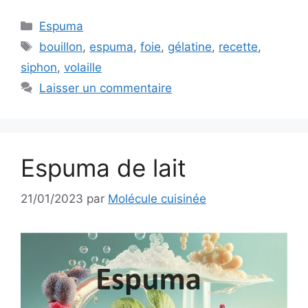
Catégories
Espuma
Étiquettes
bouillon
,
espuma
,
foie
,
gélatine
,
recette
,
siphon
,
volaille
Laisser un commentaire
Espuma de lait
21/01/2023
par
Molécule cuisinée