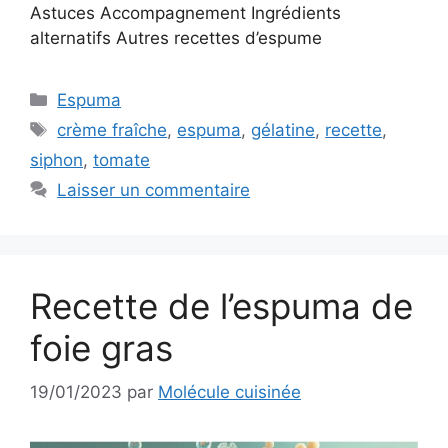
Astuces Accompagnement Ingrédients
alternatifs Autres recettes d’espume
Catégories
Espuma
Étiquettes
crème fraîche
,
espuma
,
gélatine
,
recette
,
siphon
,
tomate
Laisser un commentaire
Recette de l’espuma de
foie gras
19/01/2023
par
Molécule cuisinée