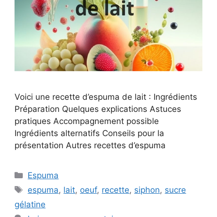
Voici une recette d’espuma de lait : Ingrédients
Préparation Quelques explications Astuces
pratiques Accompagnement possible
Ingrédients alternatifs Conseils pour la
présentation Autres recettes d’espuma
Catégories
Espuma
Étiquettes
espuma
,
lait
,
oeuf
,
recette
,
siphon
,
sucre
gélatine