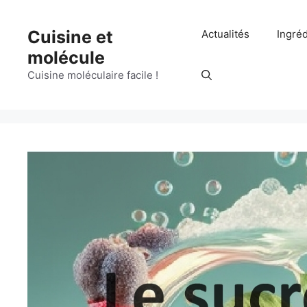
Aller
au
Cuisine et
Actualités
Ingré
contenu
molécule
Cuisine moléculaire facile !