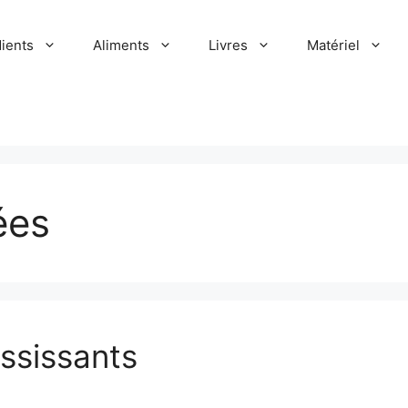
dients
Aliments
Livres
Matériel
ées
ississants