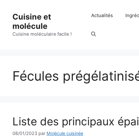
Aller
au
Cuisine et
Actualités
Ingré
contenu
molécule
Cuisine moléculaire facile !
Fécules prégélatinis
Liste des principaux épa
08/01/2023
par
Molécule cuisinée