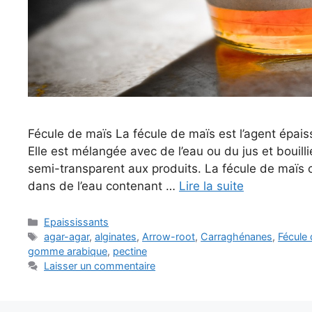
Fécule de maïs La fécule de maïs est l’agent épaiss
Elle est mélangée avec de l’eau ou du jus et bouillie
semi-transparent aux produits. La fécule de maïs 
dans de l’eau contenant …
Lire la suite
Catégories
Epaississants
Étiquettes
agar-agar
,
alginates
,
Arrow-root
,
Carraghénanes
,
Fécule
gomme arabique
,
pectine
Laisser un commentaire