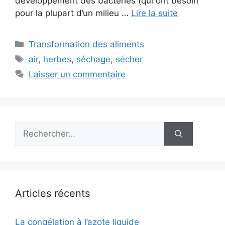
développement des bactéries (qui ont besoin
pour la plupart d’un milieu …
Lire la suite
Catégories
Transformation des aliments
Étiquettes
air
,
herbes
,
séchage
,
sécher
Laisser un commentaire
Rechercher :
Articles récents
La congélation à l’azote liquide