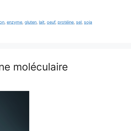
son
,
enzyme
,
gluten
,
lait
,
oeuf
,
protéine
,
sel
,
soja
ne moléculaire