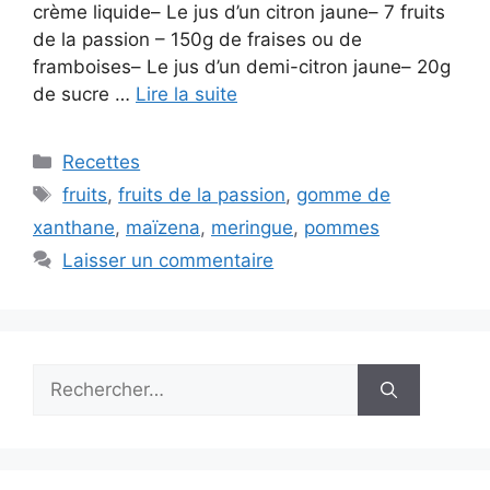
crème liquide– Le jus d’un citron jaune– 7 fruits
de la passion – 150g de fraises ou de
framboises– Le jus d’un demi-citron jaune– 20g
de sucre …
Lire la suite
Catégories
Recettes
Étiquettes
fruits
,
fruits de la passion
,
gomme de
xanthane
,
maïzena
,
meringue
,
pommes
Laisser un commentaire
Rechercher :