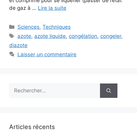
et comprimé pour se liquéfier (passer de l’état
de gaz à …
Lire la suite
Catégories
Sciences
,
Techniques
Étiquettes
azote
,
azote liquide
,
congélation
,
congeler
,
diazote
Laisser un commentaire
Rechercher :
Articles récents